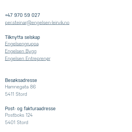
Telefon
+47 970 59 027
E-
per.steinar@engelsen-leirvik.no
post
Tilknytta selskap
Engelsengruppa
Engelsen Bygg
Engelsen Entreprenør
Besøksadresse
Hamnegata 86
5411 Stord
Post- og fakturaadresse
Postboks 124
5401 Stord