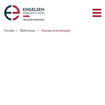
Me
Forsida
Referansar
Husnes brannstasjon
REFERANSAR
Husnes
KONTAKT
brannstasjon